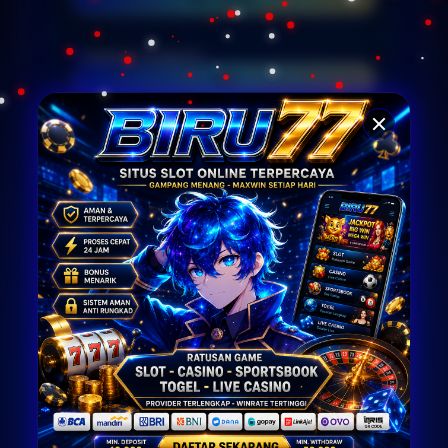
Layanan Support
24/7
Platform
Multi-Device
PENAWARAN SPESIAL
BONUS GARANSI 100%
BONUS NEW MEMBER 20%
BONUS ROLLINGAN 0.8%