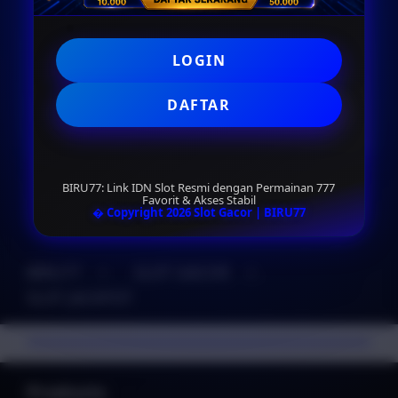
LOGIN
LOGIN
DAFTAR
DAFTAR
BIRU77: Link IDN Slot Resmi dengan Permainan 777
Favorit & Akses Stabil
� Copyright 2026 Slot Gacor | BIRU77
Layer Popup Close
BIRU77
>
SLOT GACOR
>
SLOT JACKPOT
Buka
Footer Navigation
Products